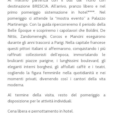
Al mattino partenza con il bus dal Ticino con
destinazione BRESCIA. All’arrivo, pranzo libero e nel
primo pomeriggio sistemazione in hotel****. Nel
pomeriggio ci attende la “mostra evento” a Palazzo
Martinengo. Con la guida ripercorreremo il periodo della
Belle Époque e scopriremo i capolavori che Boldini, De
Nittis, Zandomeneghi, Corcos e Mancini eseguirono
durante gli anni trascorsi a Parigi. Nella capitale francese
questi pittori italiani si affermarono, conquistando i più
raffinati collezionisti dell’epoca, immortalando le
brulicanti piazze parigine, i lunghissimi boulevard, gli
eleganti interni borghesi, gli affollati caffè e i teatri,
cogliendo la figura femminile nella quotidianità e nei
momenti privati, divenendo così i cantori della vita
moderna.
Al termine della visita, resto del pomeriggio a
disposizione per le attività individuali.
Cena libera e pernottamento in hotel.