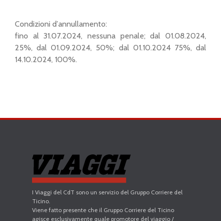
Condizioni d’annullamento:
fino al 31.07.2024, nessuna penale; dal 01.08.2024,
25%, dal 01.09.2024, 50%; dal 01.10.2024 75%, dal
14.10.2024, 100%.
I Viaggi del CdT sono un servizio del Gruppo Corriere del
Ticino.
Viene fatto presente che il Gruppo Corriere del Ticino
agisce esclusivamente quale promotore del viaggio /